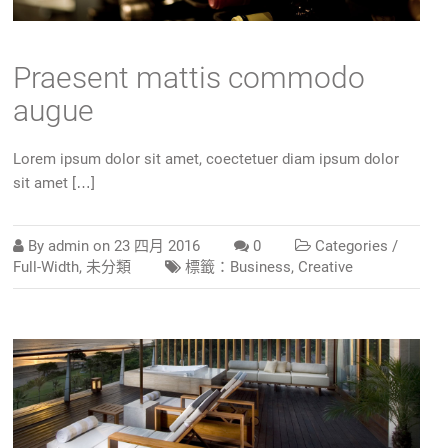
Praesent mattis commodo
augue
Lorem ipsum dolor sit amet, coectetuer diam ipsum dolor
sit amet […]
By
admin
on
23 四月 2016
0
Categories /
Full-Width
,
未分類
標籤：
Business
,
Creative