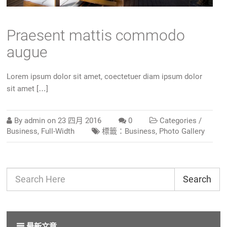
Praesent mattis commodo
augue
Lorem ipsum dolor sit amet, coectetuer diam ipsum dolor
sit amet […]
By
admin
on
23 四月 2016
0
Categories /
Business
,
Full-Width
標籤：
Business
,
Photo Gallery
Search
最新文章