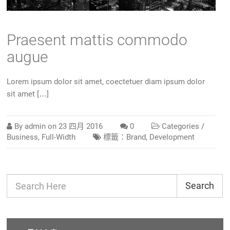
Praesent mattis commodo
augue
Lorem ipsum dolor sit amet, coectetuer diam ipsum dolor
sit amet […]
By
admin
on
23 四月 2016
0
Categories /
Business
,
Full-Width
標籤：
Brand
,
Development
Search