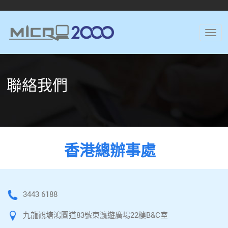
聯絡我們
香港總辦事處
3443 6188
九龍觀塘鴻圖道83號東瀛遊廣場22樓B&C室