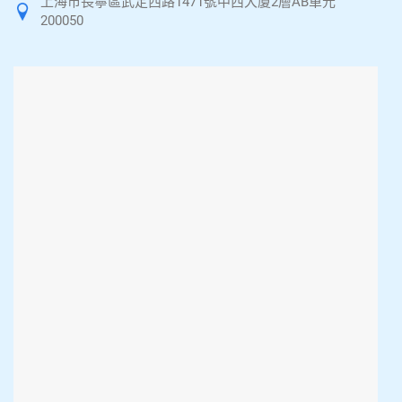
上海市長寧區武定西路1471號中西大廈2層AB單元
200050